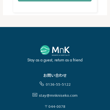
Stay as a guest, return as a friend
お問い合わせ
0136-55-5122
stay@mnkniseko.com
〒044-0078