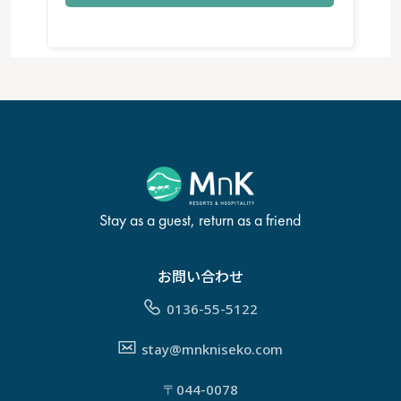
Stay as a guest, return as a friend
お問い合わせ
0136-55-5122
stay@mnkniseko.com
〒044-0078