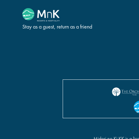
Stay as a guest, return as a friend
Midori no Ki KK is a l