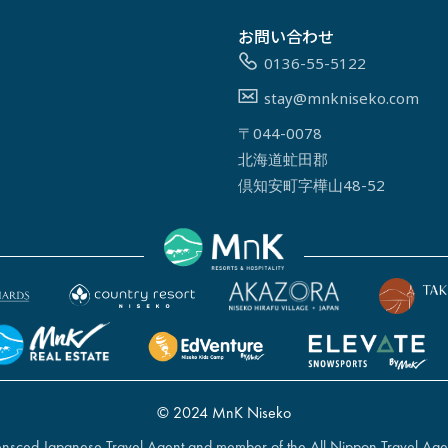
お問い合わせ
0136-55-5122
stay@mnkniseko.com
〒044-0078
北海道虻田郡
倶知安町字樺山48-52
© 2024 MnK Niseko
icensced Japanese Travel Agent and member of the All Nippon Travel Age