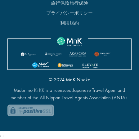
旅行保険旅行保険
プライバシーポリシー
利用規約
© 2024 MnK Niseko
Midori no Ki KK is a licensced Japanese Travel Agent and
member of the All Nippon Travel Agents Association (ANTA).
;
;