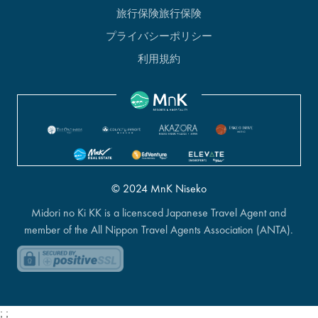
旅行保険旅行保険
プライバシーポリシー
利用規約
© 2024 MnK Niseko
Midori no Ki KK is a licensced Japanese Travel Agent and
member of the All Nippon Travel Agents Association (ANTA).
;
;