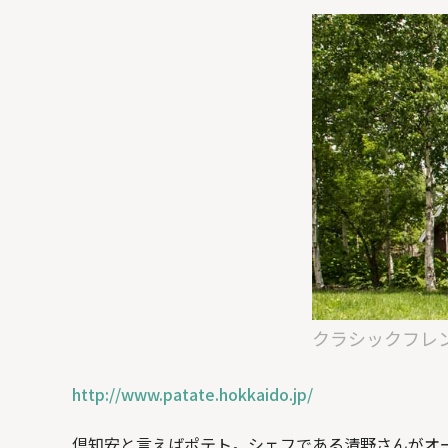
クラシックフレ
http://www.patate.hokkaido.jp/
倶知安と言えばポテト。シェフである清野さんがオ