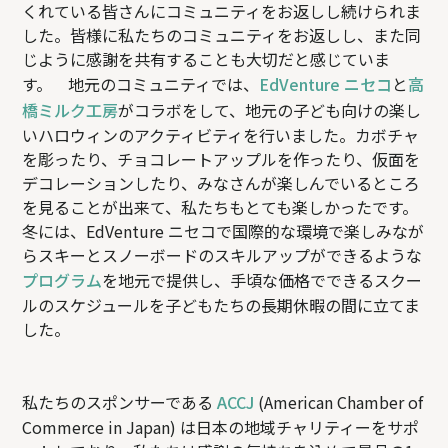
くれている皆さんにコミュニティをお返しし続けられま
した。皆様に私たちのコミュニティをお返しし、また同
じように感謝を共有することも大切だと感じていま
す。 地元のコミュニティでは、
EdVenture ニセコ
と
高
橋ミルク工房
がコラボをして、地元の子ども向けの楽し
いハロウィンのアクティビティを行いました。カボチャ
を彫ったり、チョコレートアップルを作ったり、仮面を
デコレーションしたり、みなさんが楽しんでいるところ
を見ることが出来て、私たちもとても楽しかったです。
冬には、EdVenture ニセコで国際的な環境で楽しみなが
らスキーとスノーボードのスキルアップができるような
プログラム
を地元で提供し、手頃な価格でできるスクー
ルのスケジュールを子どもたちの長期休暇の間に立てま
した。
私たちのスポンサーである
ACCJ
(American Chamber of
Commerce in Japan) は日本の地域チャリティーをサポ