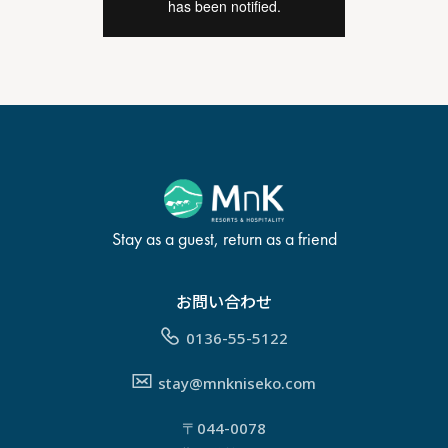
Stay as a guest, return as a friend
お問い合わせ
0136-55-5122
stay@mnkniseko.com
〒044-0078