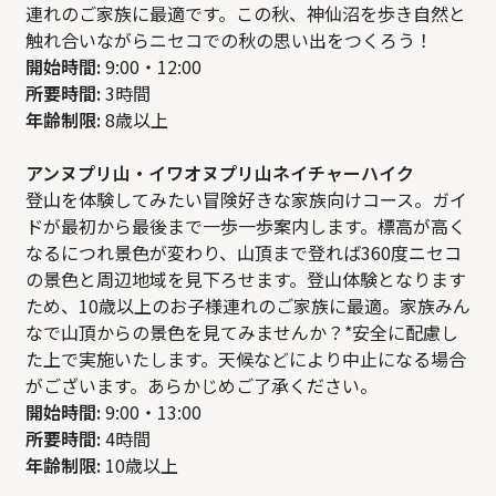
連れのご家族に最適です。この秋、神仙沼を歩き自然と
触れ合いながらニセコでの秋の思い出をつくろう！
開始時間:
9:00・12:00
所要時間:
3時間
年齢制限:
8歳以上
アンヌプリ山・イワオヌプリ山ネイチャーハイク
登山を体験してみたい冒険好きな家族向けコース。ガイ
ドが最初から最後まで一歩一歩案内します。標高が高く
なるにつれ景色が変わり、山頂まで登れば360度ニセコ
の景色と周辺地域を見下ろせます。登山体験となります
ため、10歳以上のお子様連れのご家族に最適。家族みん
なで山頂からの景色を見てみませんか？*安全に配慮し
た上で実施いたします。天候などにより中止になる場合
がございます。あらかじめご了承ください。
開始時間:
9:00・13:00
所要時間:
4時間
年齢制限:
10歳以上