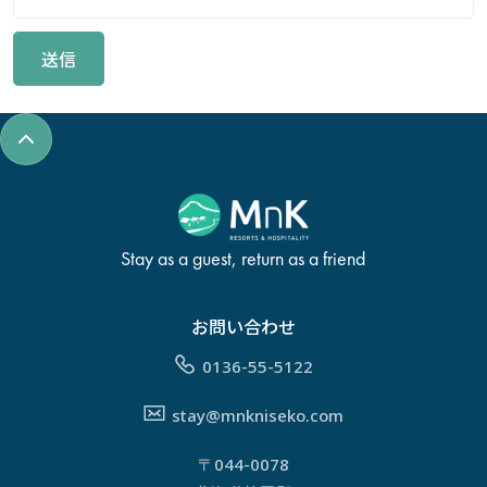
Stay as a guest, return as a friend
お問い合わせ
0136-55-5122
stay@mnkniseko.com
〒044-0078