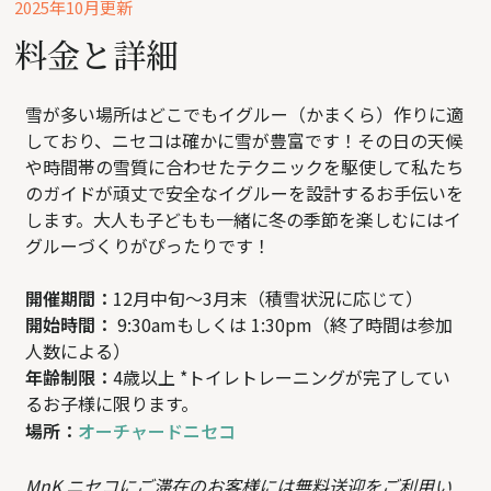
2025年10月更新
料金と詳細
雪が多い場所はどこでもイグルー（かまくら）作りに適
しており、ニセコは確かに雪が豊富です！その日の天候
や時間帯の雪質に合わせたテクニックを駆使して私たち
のガイドが頑丈で安全なイグルーを設計するお手伝いを
します。大人も子どもも一緒に冬の季節を楽しむにはイ
グルーづくりがぴったりです！
開催期間：
12月中旬～3月末（積雪状況に応じて）
開始時間：
9:30amもしくは 1:30pm（終了時間は参加
人数による）
年齢制限：
4歳以上 *トイレトレーニングが完了してい
るお子様に限ります。
場所：
オーチャードニセコ
MnK ニセコにご滞在のお客様には無料送迎をご利用い